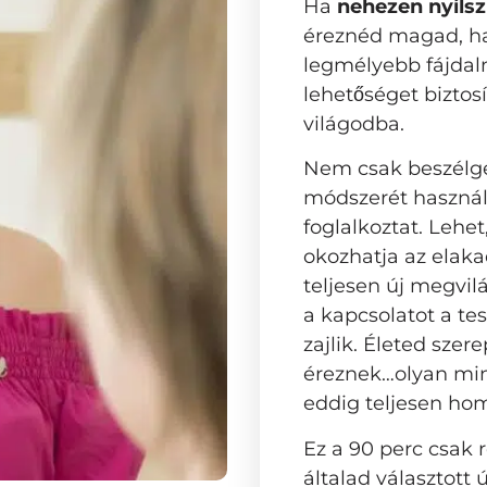
Ha
nehezen nyíls
éreznéd magad, ha
legmélyebb fájdal
lehetőséget biztosí
világodba.
Nem csak beszélg
módszerét használ
foglalkoztat. Lehe
okozhatja az elak
teljesen új megvi
a kapcsolatot a te
zajlik. Életed sz
éreznek…olyan mint
eddig teljesen hom
Ez a 90 perc csak r
általad választot