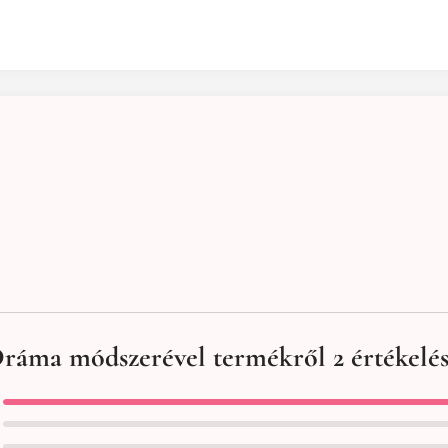
Dráma módszerével
termékről 2 értékelé