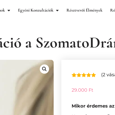
mok
Egyéni Konzultációk
Résztvevői Élmények
Ró
áció a SzomatoDr
(
2
vásá
Értékelés
2
5.00
az 5-
29.000
Ft
ből,
értékelés
alapján
Mikor érdemes az 