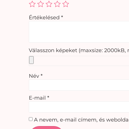
Értékelésed
*
Válasszon képeket (maxsize: 2000kB, m
Név
*
E-mail
*
A nevem, e-mail címem, és webold