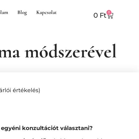
lam
Blog
Kapcsolat
0
0
Ft
áma módszerével
rlói értékelés)
egyéni konzultációt választani?