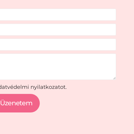
atvédelmi nyilatkozatot.
 Üzenetem