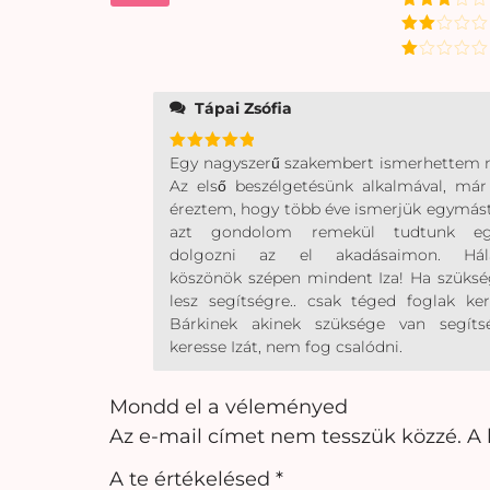
5.00
/ 5
4
/ 5
Értékelés:
3
/ 5
Értékelés:
2
/
Értékelés:
5
1
/
Tápai Zsófia
5
Egy nagyszerű szakembert ismerhettem 
Értékelés:
5
/ 5
Az első beszélgetésünk alkalmával, má
éreztem, hogy több éve ismerjük egymást
azt gondolom remekül tudtunk eg
dolgozni az el akadásaimon. Hál
köszönök szépen mindent Iza! Ha szüks
lesz segítségre.. csak téged foglak ker
Bárkinek akinek szüksége van segítsé
keresse Izát, nem fog csalódni.
Mondd el a véleményed
Az e-mail címet nem tesszük közzé.
A 
A te értékelésed
*