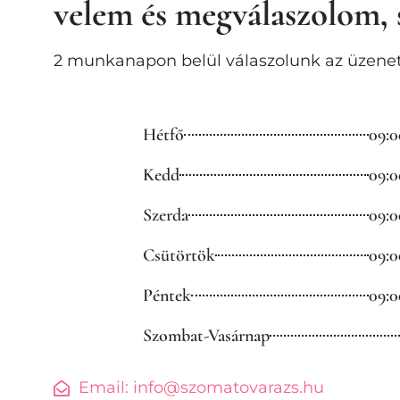
velem és megválaszolom, s
2 munkanapon belül válaszolunk az üzenet
Hétfő
09:0
Kedd
09:0
Szerda
09:0
Csütörtök
09:0
Péntek
09:0
Szombat-Vasárnap
Email: info@szomatovarazs.hu