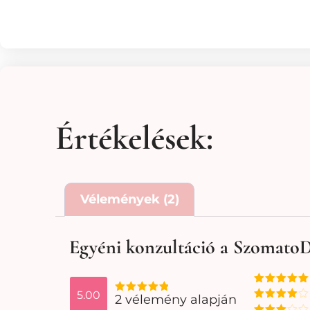
Értékelések:
Vélemények (2)
Egyéni konzultáció a Szomato
Értékelés:
5.00
2 vélemény alapján
Értékelés:
5
/ 5
Értékelés: