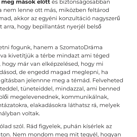
z meg mások előtt
és biztonságosabban
 nem lenne ott más, miközben feltárod
mad, akkor az egyéni konzultáció nagyszerű
t arra, hogy bepillantást nyerjél belső
etni fogunk, hanem a SzomatoDráma
va kivetítjük a térbe mindazt ami téged
t, hogy már van elképzelésed, hogy mi
adásod, de engedd magad meglepni, ha
lágításban jelennne meg a témád. Felveheted
steddel, tüneteiddel, mindazzal, ami benned
ereplői megelevenednek, kommunikálnak,
ázatokra, elakadásokra láthatsz rá, melyek
ályban voltak.
ólad szól. Rád figyelek, puhán kísérlek az
t úton. Nem mondom meg mit tegyél, hogyan