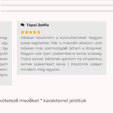
Tápai Zsófia
meg.
Hálásan köszönöm a konzultációkat! Nagyon
Értékelés:
5
/ 5
r úgy
sokat segítettek. Már a második alkalom után
. Így
teljesen más szemszögből láttam a dolgokat.
yütt
Nagyon sok ilyen szakemberre lenne szükség.
ásan
Tiszta szívvel, bárkinek ajánlom ha empatikus,
égem
remek szakembert keres :) Köszönök szépen
esni.
mindent még egyszer.
gre,
kötelező mezőket
*
karakterrel jelöltük