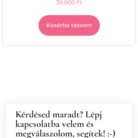
Értékelés:
39.000
Ft
5.00
/ 5
Kosárba teszem
Kérdésed maradt? Lépj
kapcsolatba velem és
megválaszolom, segítek! :-)