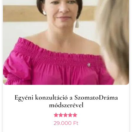
Egyéni konzultáció a SzomatoDráma
módszerével
Értékelés:
29.000
Ft
5.00
/ 5