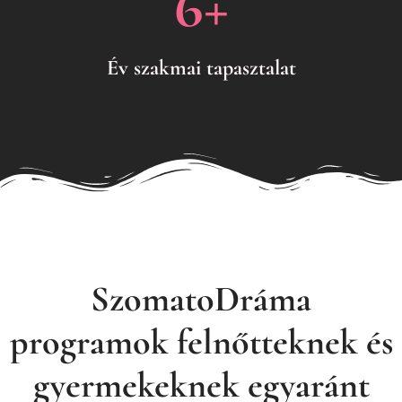
6
+
Év szakmai tapasztalat
SzomatoDráma
programok felnőtteknek és
gyermekeknek egyaránt