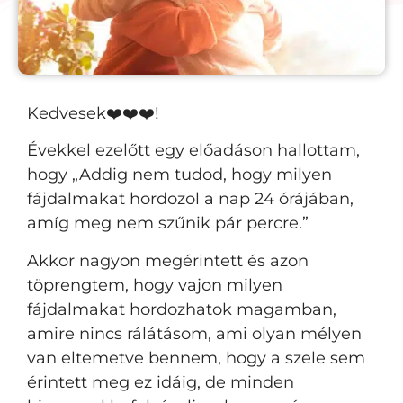
Kedvesek❤️❤️❤️!
Évekkel ezelőtt egy előadáson hallottam,
hogy „Addig nem tudod, hogy milyen
fájdalmakat hordozol a nap 24 órájában,
amíg meg nem szűnik pár percre.”
Akkor nagyon megérintett és azon
töprengtem, hogy vajon milyen
fájdalmakat hordozhatok magamban,
amire nincs rálátásom, ami olyan mélyen
van eltemetve bennem, hogy a szele sem
érintett meg ez idáig, de minden