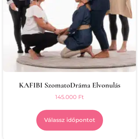
KAFIBI SzomatoDráma Elvonulás
145.000
Ft
Válassz időpontot