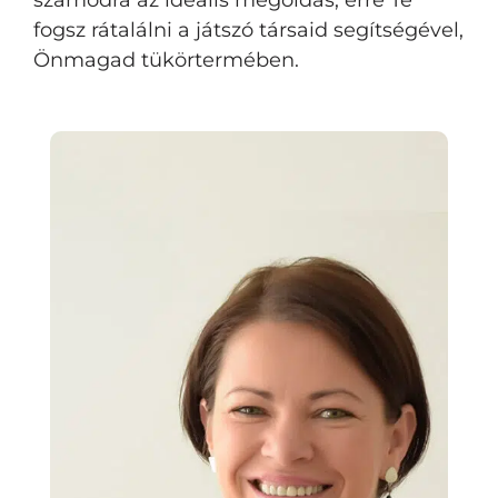
számodra az ideális megoldás, erre Te
fogsz rátalálni a játszó társaid segítségével,
Önmagad tükörtermében.