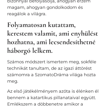
bizonnyal befolyásolja, ahogyan érzem
magam, ahogyan gondolkodom és
reagálok a világra.
Folyamatosan kutattam,
kerestem valamit, ami enyhülést
hozhatna, ami lecsendesíthetné
háborgó lelkem.
Számos módszert ismertem meg, sokféle
technikát tanultam, de az igazi áttörést
számomra a SzomatoDráma világa hozta
meg.
Az első játékélményem azóta is élénken él
bennem a katartikus pillanataival együtt.
Emlékszem a döbbenetre amikor a