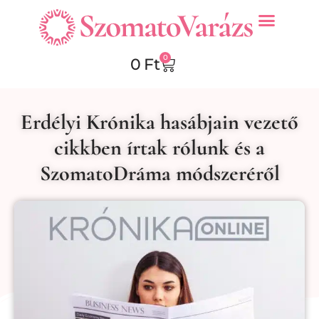
0
0
Ft
Erdélyi Krónika hasábjain vezető
cikkben írtak rólunk és a
SzomatoDráma módszeréről