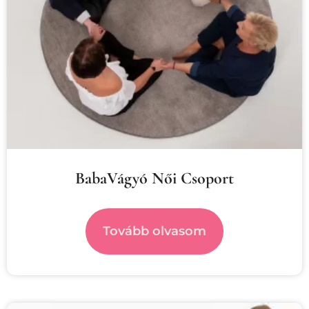
BabaVágyó Női Csoport
Tovább olvasom