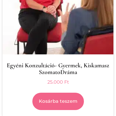
Egyéni Konzultáció- Gyermek, Kiskamasz
SzomatoDráma
25.000
Ft
Kosárba teszem