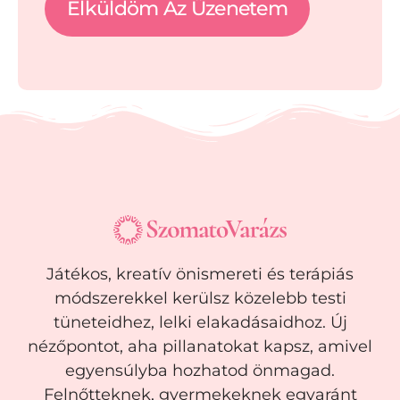
Elküldöm Az Üzenetem
Játékos, kreatív önismereti és terápiás
módszerekkel kerülsz közelebb testi
tüneteidhez, lelki elakadásaidhoz. Új
nézőpontot, aha pillanatokat kapsz, amivel
egyensúlyba hozhatod önmagad.
Felnőtteknek, gyermekeknek egyaránt