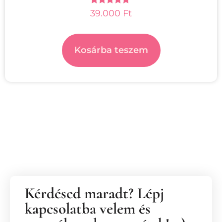
Értékelés:
39.000
Ft
5.00
/ 5
Kosárba teszem
Kérdésed maradt? Lépj
kapcsolatba velem és