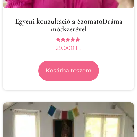
Egyéni konzultáció a SzomatoDráma
módszerével
Értékelés:
29.000
Ft
5.00
/ 5
Kosárba teszem