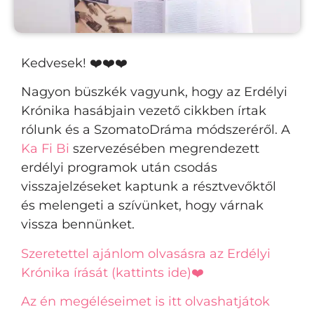
Kedvesek! ❤️❤️❤️
Nagyon büszkék vagyunk, hogy az Erdélyi
Krónika hasábjain vezető cikkben írtak
rólunk és a SzomatoDráma módszeréről. A
Ka Fi Bi
szervezésében megrendezett
erdélyi programok után csodás
visszajelzéseket kaptunk a résztvevőktől
és melengeti a szívünket, hogy várnak
vissza bennünket.
Szeretettel ajánlom olvasásra az Erdélyi
Krónika írását (kattints ide)❤️
Az én megéléseimet is itt olvashatjátok