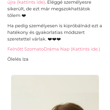
újra (kattints ide)
. Eléggé személyesre
sikerült, de ezt már megszokhattátok
tőlem ❤️
Ha pedig személyesen is kipróbálnád ezt a
hatékony és gyakorlatias módszert
szeretettel várlak. ❤️❤️❤️
Felnőtt SzomatoDráma Nap (Kattints ide.)
Ölelés Iza