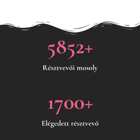
5852
+
Résztvevői mosoly
1700
+
Elégedett résztvevő