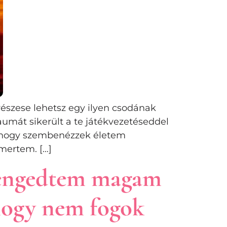
 részese lehetsz egy ilyen csodának
aumát sikerült a te játékvezetéseddel
, hogy szembenézzek életem
mertem. […]
eengedtem magam
 hogy nem fogok