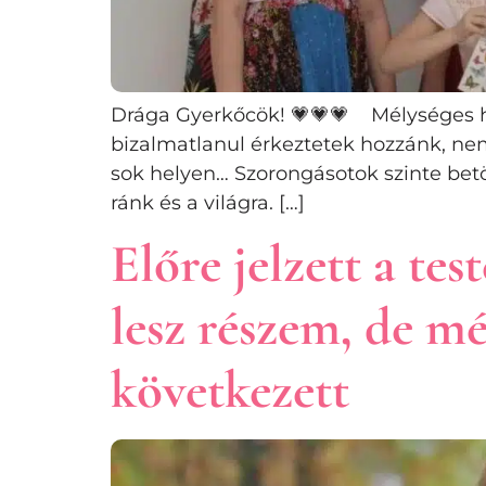
Drága Gyerkőcök! 💗💗💗 Mélységes há
bizalmatlanul érkeztetek hozzánk, nem 
sok helyen… Szorongásotok szinte betölt
ránk és a világra. […]
Előre jelzett a t
lesz részem, de m
következett