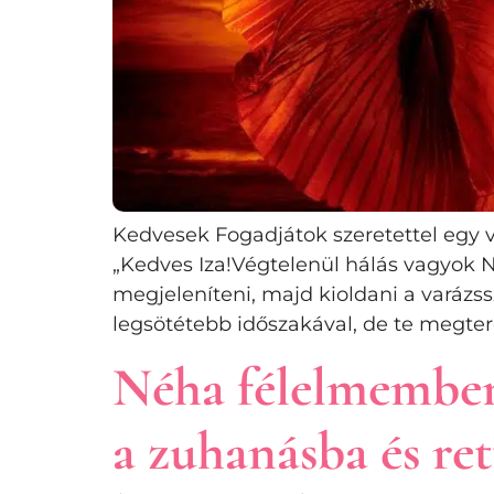
Kedvesek Fogadjátok szeretettel egy vé
„Kedves Iza!Végtelenül hálás vagyok N
megjeleníteni, majd kioldani a vará
legsötétebb időszakával, de te megter
Néha félelmemben
a zuhanásba és re