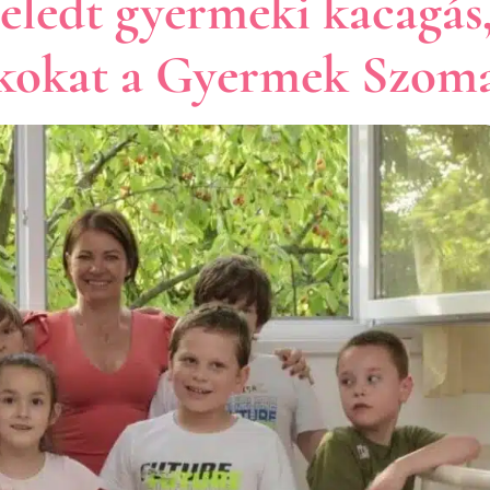
eledt gyermeki kacagás,
tékokat a Gyermek Szo