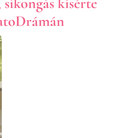
 sikongás kísérte
matoDrámán