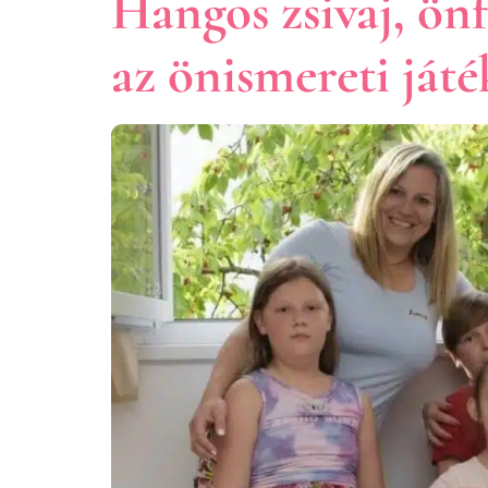
Hangos zsivaj, önf
az önismereti já