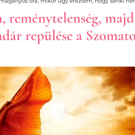
magányos óra, mikor úgy éreztem, hogy senki nem 
, reménytelenség, majd
adár repülése a Szoma