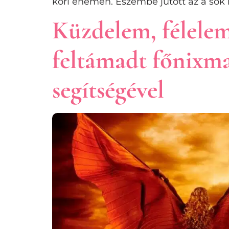
kori énemen. Eszembe jutott az a sok 
Küzdelem, félelem
feltámadt főnixm
segítségével