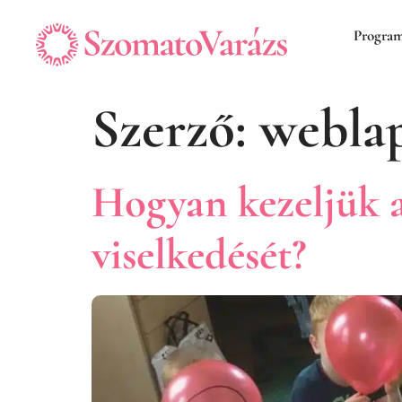
Progra
Szerző:
webla
Hogyan kezeljük a
viselkedését?