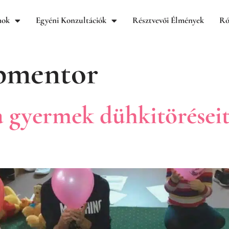
mok
Egyéni Konzultációk
Résztvevői Élmények
Ró
pmentor
 gyermek dühkitöréseit,