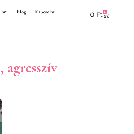
lam
Blog
Kapcsolat
0
0
Ft
 agresszív