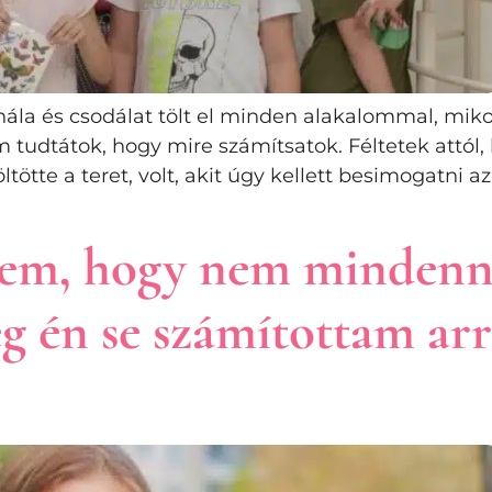
la és csodálat tölt el minden alakalommal, mikor
tudtátok, hogy mire számítsatok. Féltetek attól, h
ötte a teret, volt, akit úgy kellett besimogatni az
estem, hogy nem mindenn
ég én se számítottam ar