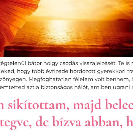
gtelenül bátor hölgy csodás visszajelzését. Te is
eked, hogy több évtizede hordozott gyerekkori tr
zsszőnyegen. Megfoghatatlan félelem volt bennem
emtetted azt a biztonságos hálót, amiben ugrani 
 sikítottam, majd bel
ttegve, de bízva abban,