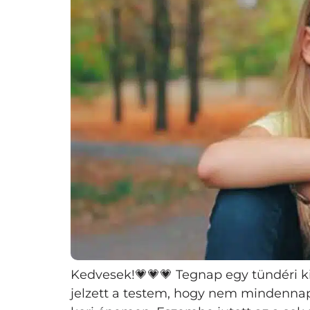
Kedvesek!💗💗💗 Tegnap egy tündéri kis
jelzett a testem, hogy nem mindennap