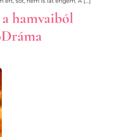
ért, sőt, nem is lát engem. A […]
 a hamvaiból
toDráma