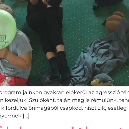
amijainkon gyakran előkerül az agresszió témáj
an kezeljük. Szülőként, talán meg is rémülünk, t
kifordulva önmagából csapkod, hisztizik, esetleg fi
gyermek […]